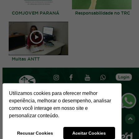
COMJOVEM PARANÁ
Responsabilidade no TRC
Multas ANTT
Login
Utilizamos cookies para oferecer melhor
experiência, melhorar o desempenho, analisar
como você interage em nosso site e
Sede
personalizar conteúdo.
R. Almirante Gonçalves, 1966 - Rebouças
- Curitiba, PR
Regional Londrina
Recusar Cookies
Aceitar Cookies