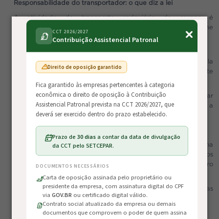
Responsabilidade do transportador: o que diz a lei
A atividade de transporte rodoviário de cargas é
regulamentada por legislações específicas, como a
, que define
CCT 2026/2027
Lei nº 11.442/2007
Contribuição Assistencial Patronal
os direitos e deveres do transportador.
Conforme a legislação, o transportador é responsável pela
Direito de oposição garantido
carga desde a coleta até a entrega final, independentemente
da comprovação de culpa em caso de acidentes ou sinistros.
Fica garantido às empresas pertencentes à categoria
econômica o direito de oposição à Contribuição
Isso significa que qualquer perda, dano ou avaria pode gerar
Assistencial Patronal prevista na CCT 2026/2027, que
prejuízos diretos para a transportadora, o que reforça a
deverá ser exercido dentro do prazo estabelecido.
necessidade de mecanismos de proteção mais robustos.
Seguro de carga é obrigatório, mas não garante cobertura
Prazo de
30 dias
a contar da data de divulgação
da CCT pelo SETCEPAR.
O seguro de carga é uma exigência legal e atua como uma
proteção financeira em casos de sinistro. No entanto, muitos
transportadores ainda acreditam que apenas ter o seguro
DOCUMENTOS NECESSÁRIOS
ativo é suficiente.
Carta de oposição assinada pelo proprietário ou
presidente da empresa, com assinatura digital do CPF
Na prática, a indenização depende do cumprimento das
via
GOV.BR
ou certificado digital válido.
exigências da apólice.
Contrato social atualizado da empresa ou demais
documentos que comprovem o poder de quem assina
Principais tipos de seguro no transporte rodoviário