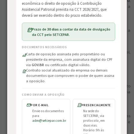
programação com mais de
40 sessões de conteúdo
,
econômica o direito de oposição à Contribuição
abordando temas estratégicos para o crescimento e a
Assistencial Patronal prevista na CCT 2026/2027, que
eficiência das operações.
deverá ser exercido dentro do prazo estabelecido.
Conteúdo voltado à realidade do transportador
Prazo de
30 dias
a contar da data de divulgação
Durante os dois dias de evento, os participantes terão acesso a
da CCT pelo SETCEPAR.
discussões práticas sobre:
gestão eficiente e indicadores de desempenho
DOCUMENTOS NECESSÁRIOS
redução de custos operacionais (combustível,
Carta de oposição assinada pelo proprietário ou
manutenção, entre outros)
presidente da empresa, com assinatura digital do CPF
planejamento estratégico
via
GOV.BR
ou certificado digital válido.
Contrato social atualizado da empresa ou demais
gestão de equipes e riscos
documentos que comprovem o poder de quem assina
tendências tecnológicas e visibilidade operacional
a oposição.
Além do conteúdo, o evento também proporciona contato
direto com soluções do mercado e especialistas que atuam na
COMO ENVIAR A OPOSIÇÃO
transformação do setor.
POR E-MAIL
PRESENCIALMENTE
Networking e oportunidades de negócios
Envie os documentos
Na sede do
para
SETCEPAR, via
O Transporte do Futuro também se destaca pelas
adm@setcepar.com.br
protocolo, em
oportunidades de conexão entre participantes, empresas e
duas vias.
fornecedores de tecnologia.
Horário: 9h às