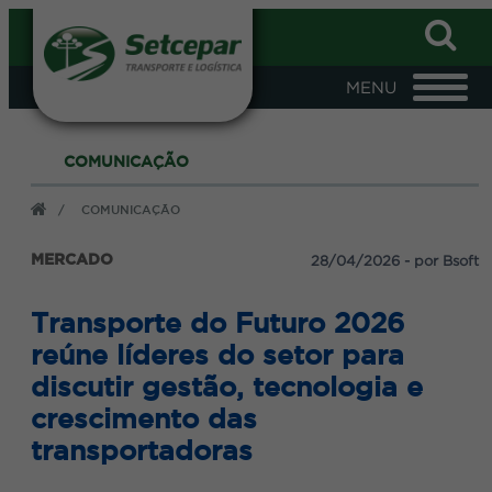
S VEÍCULOS,
LOGIN
S
COMUNICAÇÃO
CNPJ
/
COMUNICAÇÃO
Senha
MERCADO
28/04/2026 - por Bsoft
realiza diversos Cafés da
s empresas, na ocasião
dos às empresas associadas
Transporte do Futuro 2026
FAZER LOGIN
reúne líderes do setor para
l, aproximadamente 80
ca apresentada enquanto
discutir gestão, tecnologia e
 café da manhã.
crescimento das
ndicato, que conta com a
transportadoras
eventos. Investindo apenas
anhã e todos os serviços, a
preocupação em apenas