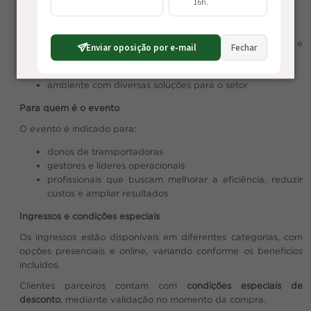
16h.
A programação inclui:
espaços dedicados para networking
aplicativo para conexão entre participantes e
Enviar oposição por e-mail
Fechar
palestrantes
sessões de mentoria com especialistas
ambiente com diversas soluções para o setor
Para quem é o evento
O evento é indicado para:
donos de transportadoras
gestores e líderes operacionais
profissionais que buscam melhorar a eficiência, reduzir
custos e ampliar resultados
Ingressos e condições especiais
Os ingressos estão disponíveis em diferentes categorias, com
opções presenciais e online, variando conforme os benefícios
incluídos.
Clientes parceiros contam com
condições especiais de
desconto
, mediante validação no momento da compra.