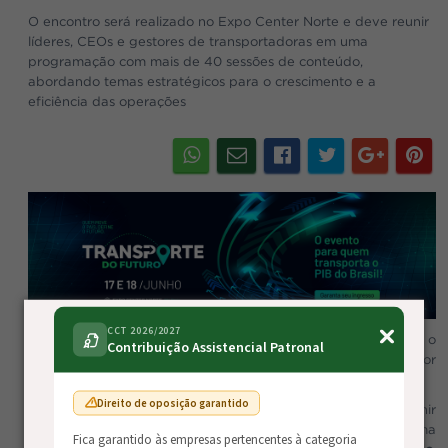
O encontro será realizado no Expo Center Norte e deve reunir
líderes, CEOs e gestores de transportadoras em uma
programação com mais de 40 sessões de conteúdo,
abordando temas estratégicos para o crescimento e a
eficiência das operações
CCT 2026/2027
Nos dias
17 e 18 de junho de 2026
, acontece em São Paulo o
Contribuição Assistencial Patronal
Transporte do Futuro 2026
, um dos principais eventos do setor
de transporte rodoviário de cargas no Brasil.
Direito de oposição garantido
O encontro será realizado no Expo Center Norte e deve reunir
líderes, CEOs e gestores de transportadoras
em uma
Fica garantido às empresas pertencentes à categoria