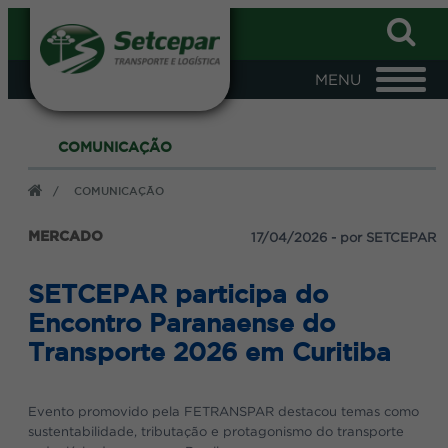
S VEÍCULOS,
LOGIN
S
COMUNICAÇÃO
CNPJ
/
COMUNICAÇÃO
Senha
MERCADO
17/04/2026 - por SETCEPAR
realiza diversos Cafés da
s empresas, na ocasião
dos às empresas associadas
SETCEPAR participa do
FAZER LOGIN
Encontro Paranaense do
l, aproximadamente 80
ca apresentada enquanto
Transporte 2026 em Curitiba
 café da manhã.
ndicato, que conta com a
eventos. Investindo apenas
Evento promovido pela FETRANSPAR destacou temas como
anhã e todos os serviços, a
sustentabilidade, tributação e protagonismo do transporte
preocupação em apenas