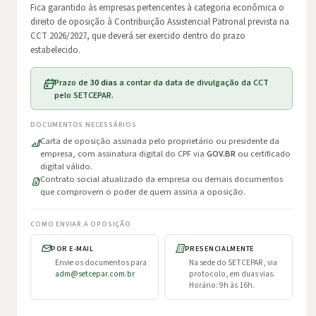
Fica garantido às empresas pertencentes à categoria econômica o
direito de oposição à Contribuição Assistencial Patronal prevista na
CCT 2026/2027, que deverá ser exercido dentro do prazo
estabelecido.
Prazo de
30 dias
a contar da data de divulgação da CCT
estres disponibilizou em seu sítio eletrônico, em cumprimento ao § 2
pelo SETCEPAR.
de abril de 2026, o Documento de Contrato de Serviço (DCS), contend
destinados à geração do Código Identificador da Operação de Transp
DOCUMENTOS NECESSÁRIOS
 mínimo de frete.
Carta de oposição assinada pelo proprietário ou presidente da
elecidos na Resolução ANTT nº 6.078/2026 e na Medida Provisóri
empresa, com assinatura digital do CPF via
GOV.BR
ou certificado
operacionais aplicáveis à contratação e ao controle das operaçõe
digital válido.
ecialmente no que se refere à obrigatoriedade do cumprimento do 
Contrato social atualizado da empresa ou demais documentos
que comprovem o poder de quem assina a oposição.
eferência técnica para transportadores, contratantes e demais age
COMO ENVIAR A OPOSIÇÃO
, contribuindo para maior padronização dos processos, segurança jurí
do setor.
POR E-MAIL
PRESENCIALMENTE
Envie os documentos para
Na sede do SETCEPAR, via
, o DCS também fortalece os mecanismos de fiscalização, amplian
adm@setcepar.com.br
protocolo, em duas vias.
cumprimento das regras estabelecidas, em linha com a política púb
Horário: 9h às 16h.
à sustentabilidade econômica das operações.