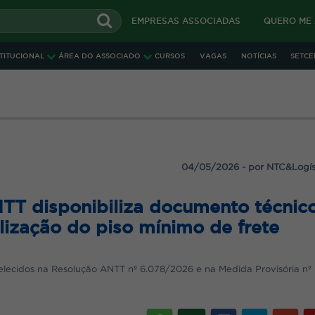
EMPRESAS ASSOCIADAS
QUERO ME
STITUCIONAL
ÁREA DO ASSOCIADO
CURSOS
VAGAS
NOTÍCIAS
SETCE
IN
OS VEÍCULOS, FORMATOS E VALORES
04/05/2026 - por NTC&Logís
TT disponibiliza documento técnic
lização do piso mínimo de frete
aliza diversos Cafés da manhã em parceria com algumas empresas, n
s e/ou ligadas à elas.
roximadamente 80 participantes apreciam a marca apresentada en
lecidos na Resolução ANTT nº 6.078/2026 e na Medida Provisória nº
FAZER LO
dicato, que conta com a estrutura de um moderno salão de evento
os serviços, a empresa contratante terá a preocupação em apenas apr