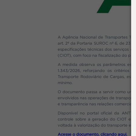
A Agência Nacional de Transportes Terr
art. 2º da Portaria SUROC nº 6, de 23 
especificações técnicas dos serviços 
(CIOT), com foco na fiscalização do piso
A medida observa os parâmetros estab
1.343/2026, reforçando os critérios 
Transporte Rodoviário de Cargas, esp
mínimo.
O documento passa a servir como uma r
envolvidos nas operações de transporte
e transparência nas relações comerciais 
Disponível no portal oficial da ANTT
controle sobre a geração do CIOT e o 
voltada à valorização do transporte e 
Acesse o documento, clicando aqui.