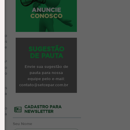
º do
o as
orte
SUGESTÃO
DE PAUTA
a nº
Envie sua sugestão de
s no
pauta para nossa
piso
equipe pelo e-mail:
contato@setcepar.com.br
ntes
dica
CADASTRO PARA
do o
NEWSLETTER
lica
Seu Nome