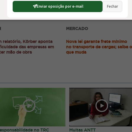
Enviar oposição por e-mail
Fechar
H
MERCADO
 relatório, Körber aponta
Nova lei garante frete mínimo
ficuldade das empresas em
no transporte de cargas; saiba o
ter mão de obra
que muda
esponsabilidade no TRC
Multas ANTT