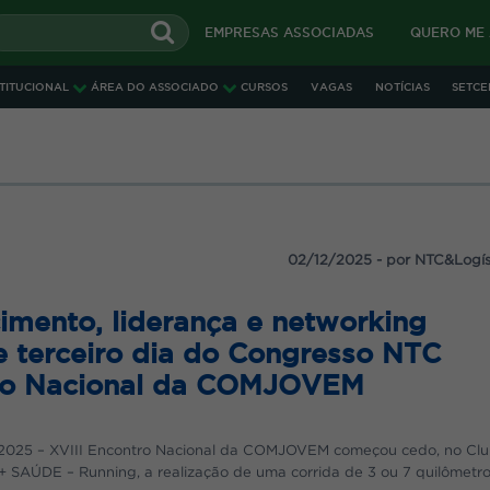
EMPRESAS ASSOCIADAS
QUERO ME
STITUCIONAL
ÁREA DO ASSOCIADO
CURSOS
VAGAS
NOTÍCIAS
SETCE
IN
OS VEÍCULOS, FORMATOS E VALORES
02/12/2025 - por NTC&Logís
imento, liderança e networking
 terceiro dia do Congresso NTC
aliza diversos Cafés da manhã em parceria com algumas empresas, n
tro Nacional da COMJOVEM
s e/ou ligadas à elas.
roximadamente 80 participantes apreciam a marca apresentada en
FAZER LO
2025 – XVIII Encontro Nacional da COMJOVEM começou cedo, no Cl
dicato, que conta com a estrutura de um moderno salão de evento
SAÚDE – Running, a realização de uma corrida de 3 ou 7 quilômetr
os serviços, a empresa contratante terá a preocupação em apenas apr