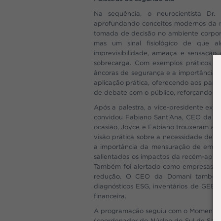
Na sequência, o neurocientista Dr.
aprofundando conceitos modernos da n
tomada de decisão no ambiente corporati
mas um sinal fisiológico de que 
imprevisibilidade, ameaça e sensação 
sobrecarga. Com exemplos práticos, a
âncoras de segurança e a importância d
aplicação prática, oferecendo aos partic
de debate com o público, reforçando a 
Após a palestra, a vice-presidente ext
convidou Fabiano Sant’Ana, CEO da Do
ocasião, Joyce e Fabiano trouxeram ao
visão prática sobre a necessidade de i
a importância da mensuração de emiss
salientados os impactos da recém-aprov
Também foi alertado como empresas do 
redução. O CEO da Domani também e
diagnósticos ESG, inventários de GEE, i
financeira.
A programação seguiu com o Momento Fr
(coordenador do Núcleo do Sul de Sant