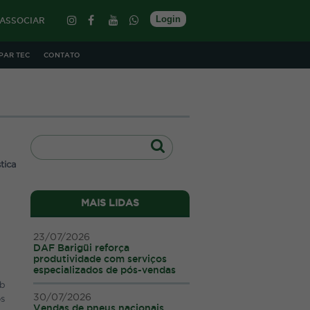
Login
 ASSOCIAR
PAR TEC
CONTATO
tica
MAIS LIDAS
a ocasião produtos e serviços são
23/07/2026
DAF Barigüi reforça
quanto saboreiam um delicioso e
produtividade com serviços
GIN
especializados de pós-vendas
ub
s. Investindo apenas R$4.000,00,
30/07/2026
os
esentar-se.
Vendas de pneus nacionais