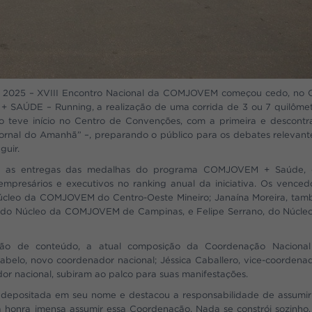
 2025 – XVIII Encontro Nacional da COMJOVEM começou cedo, no 
SAÚDE – Running, a realização de uma corrida de 3 ou 7 quilômet
teve início no Centro de Convenções, com a primeira e descontr
Jornal do Amanhã” –, preparando o público para os debates relevant
guir.
as as entregas das medalhas do programa COMJOVEM + Saúde,
presários e executivos no ranking anual da iniciativa. Os venced
 Núcleo da COMJOVEM do Centro-Oeste Mineiro; Janaína Moreira, ta
s, do Núcleo da COMJOVEM de Campinas, e Felipe Serrano, do Núcle
ação de conteúdo, a atual composição da Coordenação Naciona
elo, novo coordenador nacional; Jéssica Caballero, vice-coordena
ador nacional, subiram ao palco para suas manifestações.
depositada em seu nome e destacou a responsabilidade de assumi
a honra imensa assumir essa Coordenação. Nada se constrói sozinho,