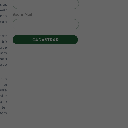
s as
evar
Seu E-Mail
inha
para
arte
CADASTRAR
ndré
 que
iram
indo
 que
 sua
 foi
essa
al e
 que
nter
item