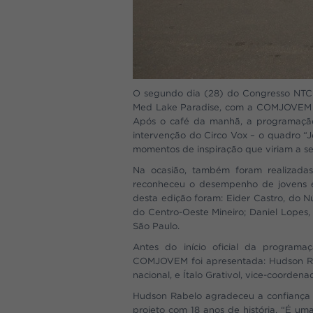
O segundo dia (28) do Congresso NTC
Med Lake Paradise, com a COMJOVEM + 
Após o café da manhã, a programação 
intervenção do Circo Vox – o quadro “
momentos de inspiração que viriam a se
Na ocasião, também foram realizad
reconheceu o desempenho de jovens em
desta edição foram: Eider Castro, do
do Centro-Oeste Mineiro; Daniel Lope
São Paulo.
Antes do início oficial da program
COMJOVEM foi apresentada: Hudson Rab
nacional, e Ítalo Grativol, vice-coorden
Hudson Rabelo agradeceu a confiança 
projeto com 18 anos de história. “É um