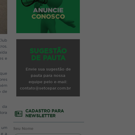
Club
ros.
SUGESTÃO
aída
DE PAUTA
es e
Envie sua sugestão de
 que
pauta para nossa
ores
equipe pelo e-mail:
mbém
contato@setcepar.com.br
o de
l da
CADASTRO PARA
dora
NEWSLETTER
r um
Seu Nome
 e a