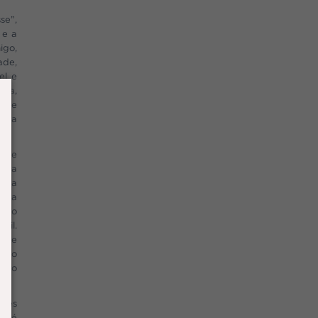
se”,
 e a
igo,
ade,
el e
gia,
ia e
uida
te.
co e
. Na
 uma
cada
como
sil.
s de
como
ação
lves
ndré