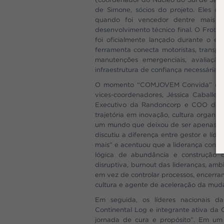
de Simone, sócios do projeto. Eles 
quando foi vencedor dentre mais d
desenvolvimento técnico final. O Frot
foi oficialmente lançado durante o ev
ferramenta conecta motoristas, transp
manutenções emergenciais, avaliação 
infraestrutura de confiança necessária pa
O momento “COMJOVEM Convida” começ
vices-coordenadores, Jéssica Caballero
Executivo da Randoncorp e COO da R
trajetória em inovação, cultura organiz
um mundo que deixou de ser apenas óbv
discutiu a diferença entre gestor e líd
mais” e acentuou que a liderança conte
lógica de abundância e construção co
disruptiva, burnout das lideranças, amb
em vez de controlar processos, encerra
cultura e agente de aceleração da mud
Em seguida, os líderes nacionais 
Continental Log e integrante ativa da 
jornada de cura e propósito”. Em um