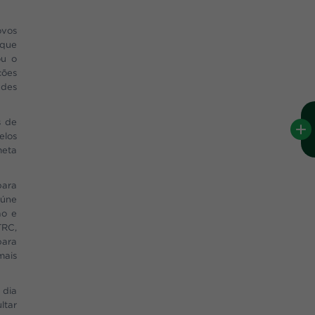
ovos
 que
ou o
ções
ades
s de
elos
meta
para
eúne
ão e
TRC,
para
mais
 dia
ltar