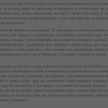
o em equipe. Vamos seguir mais próximos, trabalhando juntos toda
s, recebendo ideias e feedbacks, e mantendo o compromisso de l
imento para jovens empresários de todo o Brasil. Sou grato à m
 me acompanharam nesses nove anos. Conto com cada um de vocês 
representativa.”
dade de integrar a nova gestão. “É uma alegria e uma honra fazer p
nvite para compor a Coordenação, fui acolhida com carinho pelo A
toda a equipe. Tive a felicidade de acompanhar mulheres incríveis
scila Zanetti, Joyce Bessa, Ana Jarrouge e tantas outras, que insp
denação é muito especial, e estou pronta para permanecer contribu
Trabalharemos juntos para fortalecer a Comissão e apoiar os jovens
sua emoção ao assumir o cargo e destacou o impacto da COMJOVEM em
mo vice-coordenador nacional, é emocionante. Quando recebi o convite,
dade, porque sei a dimensão do trabalho e da representatividade d
 e posso afirmar que ela transformou minha trajetória profission
, que me apresentou à Comissão, e ao presidente Eduardo Rebuzzi,
cleo do Rio de Janeiro. Assumo esta missão com o compromisso de ma
istou ao longo dos anos. Aos jovens que estão começando, aprove
ito a oferecer”.