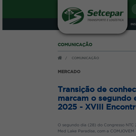
IN
COMUNICAÇÃO
LOG
ANUNCIE - CONHEÇA 
/
COMUNICAÇÃO
MERCADO
Café da Manhã
CNPJ
Transição de conhec
Senha
marcam o segundo e
Durante todo o ano o Sindicato re
2025 - XVIII Encon
apresentados às empresas associada
Em um ambiente mais informal, ap
completo café da manhã.
O segundo dia (28) do Congresso NTC 
O Evento acontece na Sede do Sin
Med Lake Paradise, com a COMJOVEM + 
incluindo o café da manhã e todos 