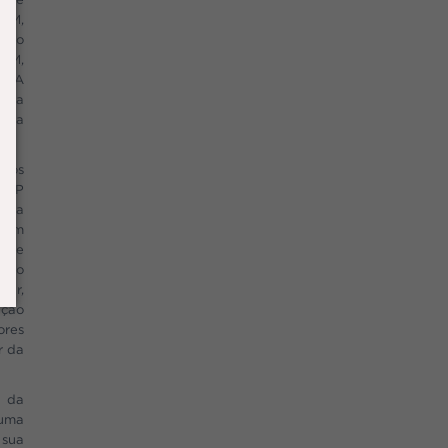
VEM,
té o
VEM,
s. A
para
do a
e os
, VP
 sua
r em
 Ele
ciso
rar,
ação
ores
r da
a da
 uma
 sua