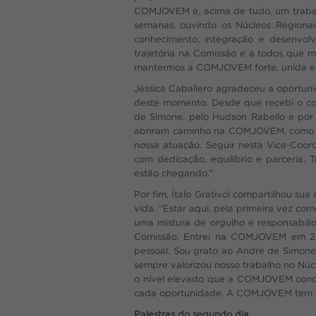
COMJOVEM é, acima de tudo, um trabalh
semanas, ouvindo os Núcleos Regionai
conhecimento, integração e desenvolv
trajetória na Comissão e a todos que
mantermos a COMJOVEM forte, unida e 
Jéssica Caballero agradeceu a oportuni
deste momento. Desde que recebi o co
de Simone, pelo Hudson Rabello e por 
abriram caminho na COMJOVEM, como Pri
nossa atuação. Seguir nesta Vice-Coor
com dedicação, equilíbrio e parceria. 
estão chegando.”
Por fim, Ítalo Grativol compartilhou 
vida. “Estar aqui, pela primeira vez co
uma mistura de orgulho e responsabili
Comissão. Entrei na COMJOVEM em 2011
pessoal. Sou grato ao André de Simone
sempre valorizou nosso trabalho no Nú
o nível elevado que a COMJOVEM conqu
cada oportunidade. A COMJOVEM tem mu
Palestras do segundo dia