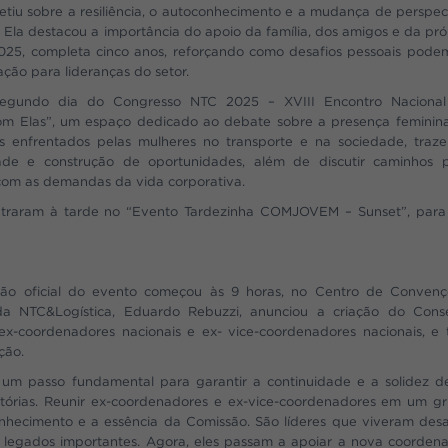
letiu sobre a resiliência, o autoconhecimento e a mudança de perspec
 Ela destacou a importância do apoio da família, dos amigos e da pró
25, completa cinco anos, reforçando como desafios pessoais pode
ação para lideranças do setor.
 segundo dia do Congresso NTC 2025 – XVIII Encontro Naciona
 Elas”, um espaço dedicado ao debate sobre a presença feminin
 enfrentados pelas mulheres no transporte e na sociedade, traz
dade e construção de oportunidades, além de discutir caminhos 
s com as demandas da vida corporativa.
ontraram à tarde no “Evento Tardezinha COMJOVEM – Sunset”, par
ção oficial do evento começou às 9 horas, no Centro de Convenç
a NTC&Logística, Eduardo Rebuzzi, anunciou a criação do Cons
coordenadores nacionais e ex- vice-coordenadores nacionais, e 
ção.
m passo fundamental para garantir a continuidade e a solidez d
jetórias. Reunir ex-coordenadores e ex-vice-coordenadores em um g
onhecimento e a essência da Comissão. São líderes que viveram desa
m legados importantes. Agora, eles passam a apoiar a nova coorden