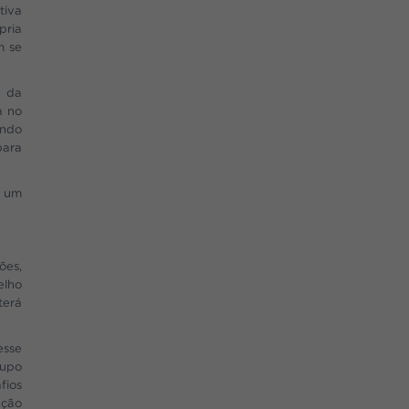
tiva
pria
m se
l da
a no
endo
para
a um
ões,
elho
terá
esse
rupo
fios
ação