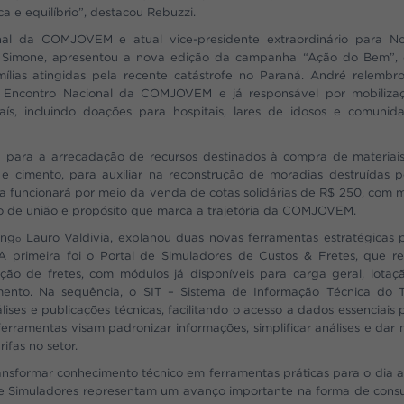
ca e equilíbrio”, destacou Rebuzzi.
nal da COMJOVEM e atual vice-presidente extraordinário para N
e Simone, apresentou a nova edição da campanha “Ação do Bem”,
ílias atingidas pela recente catástrofe no Paraná. André relembr
 o Encontro Nacional da COMJOVEM e já responsável por mobiliza
aís, incluindo doações para hospitais, lares de idosos e comunid
ada para a arrecadação de recursos destinados à compra de materiai
as e cimento, para auxiliar na reconstrução de moradias destruídas p
a funcionará por meio da venda de cotas solidárias de R$ 250, com 
rito de união e propósito que marca a trajetória da COMJOVEM.
eng
Lauro Valdivia, explanou duas novas ferramentas estratégicas 
o
A primeira foi o Portal de Simuladores de Custos & Fretes, que r
ação de fretes, com módulos já disponíveis para carga geral, lotaç
mento. Na sequência, o SIT – Sistema de Informação Técnica do 
lises e publicações técnicas, facilitando o acesso a dados essenciais 
rramentas visam padronizar informações, simplificar análises e dar 
ifas no setor.
nsformar conhecimento técnico em ferramentas práticas para o dia a
 de Simuladores representam um avanço importante na forma de consu