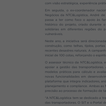
com visão estratégica, experiência práti
Em seguida, o ex-coordenador nacio
Negócios da NTC&Logística, André d
passa a ter como foco o apoio às fam
histórico do projeto, criado durante
solidárias em diferentes regiões do p
vulneráveis.
Neste ano, a iniciativa será direcion
construção, como telhas, tijolos, port
recentes desastres naturais. A campanh
inicial de 100 cotas, reforçando o espí
O assessor técnico da NTC&Logística, 
apoiar a gestão das transportadoras. 
modelos práticos para cálculo e avali
novas funcionalidades em desenvolvi
plataforma que integra indicadores, aná
planejamento e compliance. Ambas as fe
precisão ao processo de formação de tar
“A NTC&Logística tem se dedicado a tra
das transportadoras. O SIT e o Portal