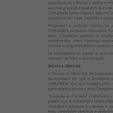
experiência ao enfrentar o câncer e ref
que esse processo trouxe para sua vida.
COMJOVEM nessa trajetória que, em 20
transformar em força, propósito e inspir
Finalizando o conteúdo técnico do
COMJOVEM, aconteceu o Encontro “Com
setor. O momento abordou os desafios
considerações sobre liderança, equi
conciliar as responsabilidades pessoai
Os participantes do evento se reenc
momento de festa e descontração.
Terceiro e último dia
O terceiro e último dia da programa
oportunidade em que o presidente d
COMJOVEM, que será formado pelos ex-
como objetivo auxiliar a atual Coordena
“A criação do Conselho COMJOVEM é u
projeto que já transformou tantas tra
consultivo é preservar a memória, o c
reais, construíram caminhos e deixara