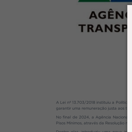
A Lei nº 13.703/2018 instituiu a Políti
garantir uma remuneração justa aos tra
No final de 2024, a Agência Nacional d
Pisos Mínimos, através da Resolução nº
Dentre elas, introduziu uma nova infr