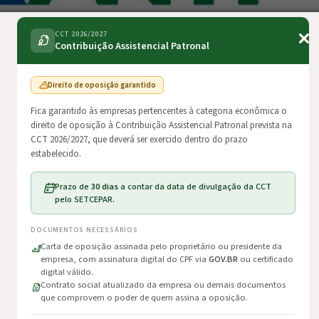
CCT 2026/2027
Contribuição Assistencial Patronal
Direito de oposição garantido
Fica garantido às empresas pertencentes à categoria econômica o
direito de oposição à Contribuição Assistencial Patronal prevista na
CCT 2026/2027, que deverá ser exercido dentro do prazo
estabelecido.
Prazo de
30 dias
a contar da data de divulgação da CCT
pelo SETCEPAR.
DOCUMENTOS NECESSÁRIOS
Carta de oposição assinada pelo proprietário ou presidente da
ca Nacional de Pisos Mínimos do Transporte Rodoviário de Cargas, busc
empresa, com assinatura digital do CPF via
GOV.BR
ou certificado
nsportadores e um equilíbrio econômico no setor.
digital válido.
e Transporte Terrestre, trouxe alterações importantes nesta política
Contrato social atualizado da empresa ou demais documentos
que comprovem o poder de quem assina a oposição.
 6.059/2024.
ação administrativa, qual seja, no caso das empresas que omitire