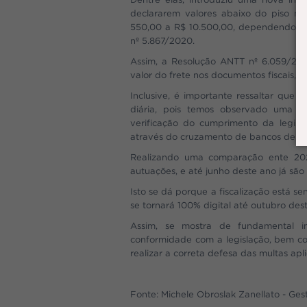
declararem valores abaixo do piso mín
550,00 a R$ 10.500,00, dependendo da
nº 5.867/2020.
Assim, a Resolução ANTT nº 6.059/202
valor do frete nos documentos fiscais, 
Inclusive, é importante ressaltar que 
diária, pois temos observado uma in
verificação do cumprimento da legisla
através do cruzamento de bancos de da
Realizando uma comparação ente 20
autuações, e até junho deste ano já s
Isto se dá porque a fiscalização está s
se tornará 100% digital até outubro des
Assim, se mostra de fundamental i
conformidade com a legislação, bem c
realizar a correta defesa das multas apl
Fonte: Michele Obroslak Zanellato - Ge