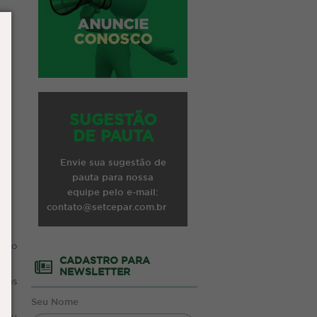
SUGESTÃO
DE PAUTA
Envie sua sugestão de
pauta para nossa
equipe pelo e-mail:
contato@setcepar.com.br
ando
CADASTRO PARA
NEWSLETTER
 dos
Seu Nome
m ou