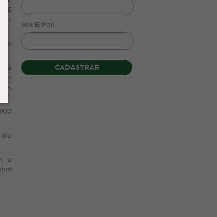
e R$
ANTT
Seu E-Mail
o do
CADASTRAR
tica
ue a
ica,
.900
 ela
am a
ssam