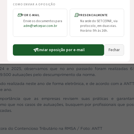
COMO ENVIAR A OPOSIÇÃO
imo, estas ficarão sujeitas a multas administrativas que variam d
 infração cometida, conforme disposto no artigo 9º da Resolução 
POR E-MAIL
PRESENCIALMENTE
Envie os documentos para
Na sede do SETCEPAR, via
adm@setcepar.com.br
protocolo, em duas vias.
4 vem com o intuito de reforçar a necessidade do registro corret
Horário: 9h às 16h.
exigindo que as empresas cumpram a legislação.
este cuidado no registro correto do valor do frete deve ser uma prá
tensificação das fiscalizações realizadas pela ANTT, uma vez q
Enviar oposição por e-mail
Fechar
ção de precificação do frete passou a ser feitas de forma eletrôn
dos da Agência com base na declaração de valores.
24 e 2025, observamos que no ano passado foram realizadas 6
ão 9.500 autuações pelo descumprimento da norma.
endo realizada neste ano de forma eletrônica, e de acordo com a ANTT
te ano.
mportância que as empresas revisem suas práticas e garant
omo que nos casos de autuações, busquem por profissionais que po
icadas.
stora do Contencioso Tributário na RMSA / Foto: ANTT