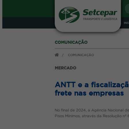
IN
COMUNICAÇÃO
LOG
ANUNCIE - CONHEÇA 
/
COMUNICAÇÃO
MERCADO
Café da Manhã
CNPJ
ANTT e a fiscalizaç
Senha
frete nas empresas
Durante todo o ano o Sindicato re
apresentados às empresas associada
Em um ambiente mais informal, ap
No final de 2024, a Agência Nacional de 
completo café da manhã.
Pisos Mínimos, através da Resolução nº
O Evento acontece na Sede do Sin
incluindo o café da manhã e todos 