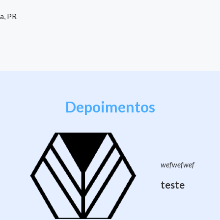
ba, PR
Depoimentos
wefwefwef
teste